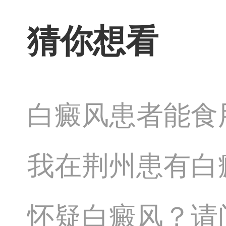
猜你想看
白癜风患者能食
我在荆州患有白
治疗方法
怀疑白癜风？请