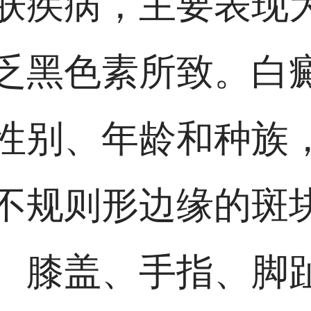
肤疾病，主要表现
乏黑色素所致。白
性别、年龄和种族
不规则形边缘的斑
、膝盖、手指、脚