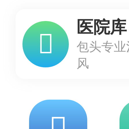
医院库
包头专业
风