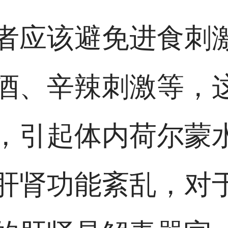
者应该避免进食刺
酒、辛辣刺激等，
，引起体内荷尔蒙
肝肾功能紊乱，对