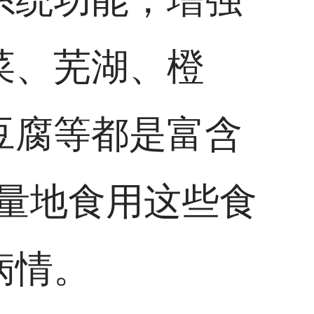
菜、芜湖、橙
豆腐等都是富含
量地食用这些食
病情。