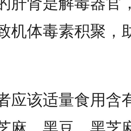
的肝肾是解毒器官
致机体毒素积聚，
者应该适量食用含
芝麻、黑豆、黑芝